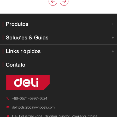


Produtos

Soluções & Guias

Links rápidos

Contato

+86-0574-5997-6624

delitoolsglobal@nbdeli.com

Deli Industrial Zone, Ninghai, Ningbo, Zhejiang, China