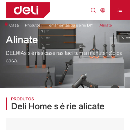



Casa
Produtos
Ferramentas da série DIY
Alinate
Alinate
DELI®As séries caseiras facilitam a manutenção da
casa.
PRODUTOS
Deli Home série alicate