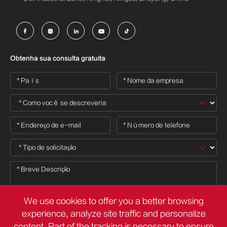





Obtenha sua consulta gratuita
We use cookies to offer you a better browsing
experience, analyze site traffic and personalize
content. Part of the tracking is necessary to ensure