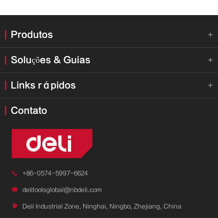
Produtos

Soluções & Guias

Links rápidos

Contato

+86-0574-5997-6624

delitoolsglobal@nbdeli.com

Deli Industrial Zone, Ninghai, Ningbo, Zhejiang, China