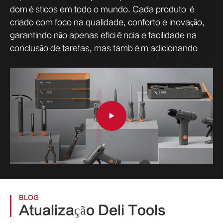
domésticos em todo o mundo. Cada produto é
criado com foco na qualidade, conforto e inovação,
garantindo não apenas eficiência e facilidade na
conclusão de tarefas, mas também adicionando
uma sensação de calor, beleza e satisfação à vida
cotidiana. Nossa missão é infundir sua casa com
energia, criatividade e vibração, transformando
tarefas rotineiras em experiências agradáveis e
ajudando você a construir o espaço perfeito com

confiança e estilo.
BLOG
Atualização Deli Tools