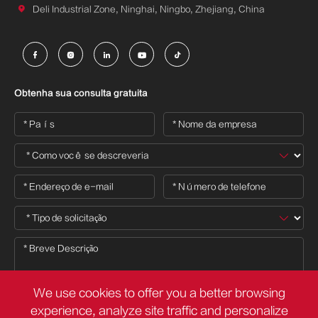

Deli Industrial Zone, Ninghai, Ningbo, Zhejiang, China





Obtenha sua consulta gratuita
We use cookies to offer you a better browsing
experience, analyze site traffic and personalize