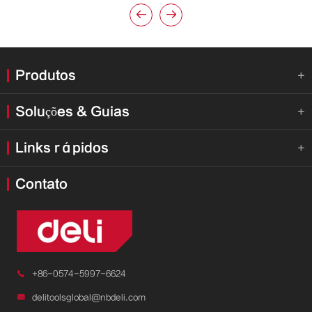


Produtos

Soluções & Guias

Links rápidos

Contato

+86-0574-5997-6624

delitoolsglobal@nbdeli.com