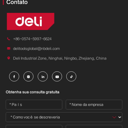
Contato

+86-0574-5997-6624

delitoolsglobal@nbdeli.com

Deli Industrial Zone, Ninghai, Ningbo, Zhejiang, China





Obtenha sua consulta gratuita