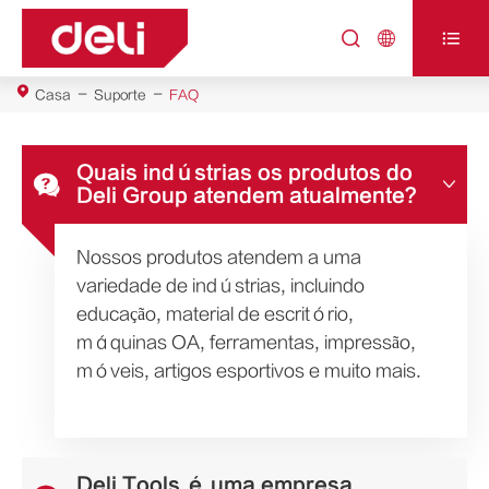



Casa
Suporte
FAQ
Quais indústrias os produtos do


Deli Group atendem atualmente?
Nossos produtos atendem a uma
variedade de indústrias, incluindo
educação, material de escritório,
máquinas OA, ferramentas, impressão,
móveis, artigos esportivos e muito mais.
Deli Tools é uma empresa